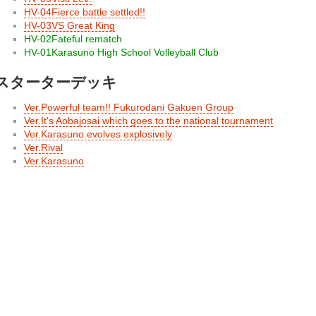
HV-04Fierce battle settled!!
HV-03VS Great King
HV-02Fateful rematch
HV-01Karasuno High School Volleyball Club
スターターデッキ
Ver.Powerful team!! Fukurodani Gakuen Group
Ver.It's Aobajosai which goes to the national tournament
Ver.Karasuno evolves explosively
Ver.Rival
Ver.Karasuno