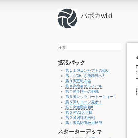
バボカwiki
拡張パック
T
第１１弾コンセプトの戦い
第１０弾いざ決勝戦へ!!
H
第９弾宣戦布告
第８弾宿命のライバル
第７弾全国への挑戦
第６弾レッツゴートーキョー!!
第５弾リエーフ見参！
第４弾激闘決着!!
第３弾VS大王様
第２弾因縁の再戦
第１弾烏野高校排球部
スターターデッキ