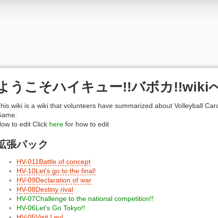
ようこそハイキュー!!バボカ!!wiki
his wiki is a wiki that volunteers have summarized about Volleyball Car
Game.
ow to edit Click
here
for how to edit
拡張パック
HV-011Battle of concept
HV-10Let's go to the final!
HV-09Declaration of war
HV-08Destiny rival
HV-07Challenge to the national competition!!
HV-06Let's Go Tokyo!!
HV-05Visit Lev!