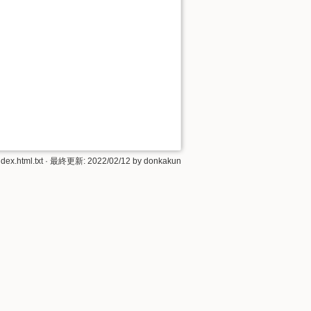
dex.html.txt
· 最終更新: 2022/02/12 by
donkakun