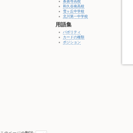
条善寺高校
和久谷南高校
雪ヶ丘中学校
北川第一中学校
用語集
バボリティ
カードの種類
ポジション