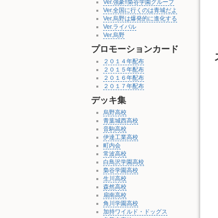
Ver.強豪!!梟谷学園グループ
Ver.全国に行くのは青城だよ
Ver.烏野は爆発的に進化する
Ver.ライバル
Ver.烏野
プロモーションカード
２０１４年配布
２０１５年配布
２０１６年配布
２０１７年配布
デッキ集
烏野高校
青葉城西高校
音駒高校
伊達工業高校
町内会
常波高校
白鳥沢学園高校
梟谷学園高校
生川高校
森然高校
扇南高校
角川学園高校
加持ワイルド・ドッグス