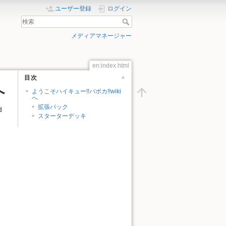
ユーザー登録
ログイン
メディアマネージャー
en:index.html
目次
へ
ようこそハイキュー!!バボカ!!wiki
へ
拡張パック
d
スターターデッキ